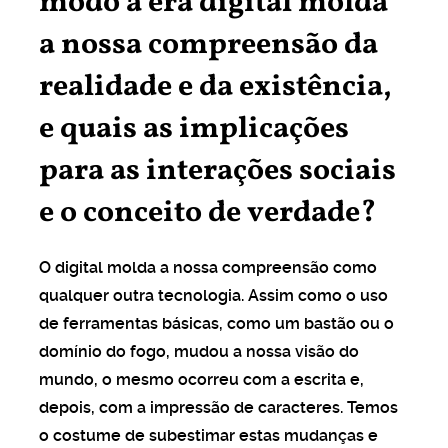
modo a era digital molda
oteiro para conhecer (e
a nossa compreensão da
a capital do
smo
realidade e da existência,
e quais as implicações
ESSOAIS
às aulas: guia
para as interações sociais
 para poupar em tudo
e o conceito de verdade?
ESSOAIS
O digital molda a nossa compreensão como
bater as fake news na
ão financeira
qualquer outra tecnologia. Assim como o uso
de ferramentas básicas, como um bastão ou o
domínio do fogo, mudou a nossa visão do
 MONTEPIO
mundo, o mesmo ocorreu com a escrita e,
by, R de Rosarinho
depois, com a impressão de caracteres. Temos
o costume de subestimar estas mudanças e
A