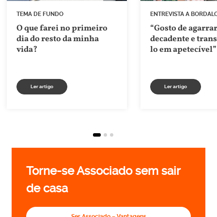
TEMA DE FUNDO
ENTREVISTA A BORDALO 
O que farei no primeiro
“Gosto de agarra
dia do resto da minha
decadente e tran
vida?
lo em apetecível”
Ler artigo
Ler artigo
Torne-se Associado sem sair
de casa
Ser Associado – Vantagens