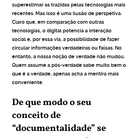
superestimar as trazidas pelas tecnologias mais
uramos sozinhos o
recentes. Mas isso é uma ilusão de perspetiva.
bteremos sempre pouco”
Claro que, em comparação com outras
tecnologias, o digital potencia a interação
social e, por essa via, a possibilidade de fazer
s por si no Politeama
circular informações verdadeiras ou falsas. No
entanto, a nossa noção de verdade não mudou.
COMERCIAL
Quem assume a pós-verdade sabe muito bem o
how, fazer splash é ser
que é a verdade, apenas acha a mentira mais
conveniente.
De que modo o seu
conceito de
“documentalidade” se