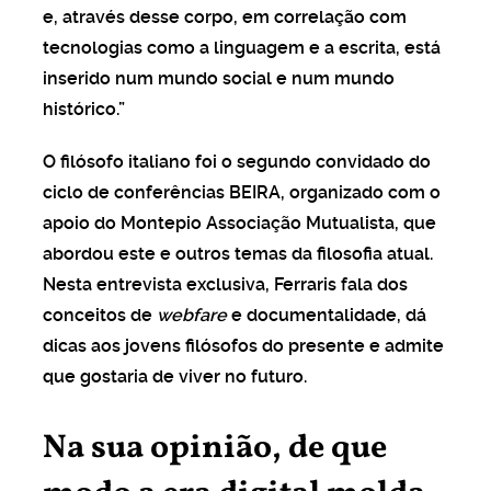
e, através desse corpo, em correlação com
r a vida a ganhar
tecnologias como a linguagem e a escrita, está
inserido num mundo social e num mundo
UNDO
histórico.”
faço pelos meus filhos
O filósofo italiano foi o segundo convidado do
ciclo de conferências BEIRA, organizado com o
ência artificial vai
apoio do Montepio Associação Mutualista, que
 a sensibilidade
abordou este e outros temas da filosofia atual.
?
Nesta entrevista exclusiva, Ferraris fala dos
conceitos de
webfare
e documentalidade, dá
dicas aos jovens filósofos do presente e admite
A
tejo nascemos com um
que gostaria de viver no futuro.
cial”
Na sua opinião, de que