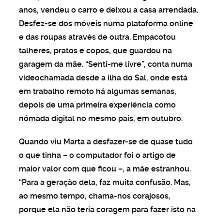
anos, vendeu o carro e deixou a casa arrendada.
Desfez-se dos móveis numa plataforma online
e das roupas através de outra. Empacotou
ro em tempos de incerteza
talheres, pratos e copos, que guardou na
garagem da mãe. “Senti-me livre”, conta numa
videochamada desde a ilha do Sal, onde está
UTURO
em trabalho remoto há algumas semanas,
decisivos para o futuro
depois de uma primeira experiência como
nómada digital no mesmo país, em outubro.
ão precisa de habitação
Quando viu Marta a desfazer-se de quase tudo
o que tinha – o computador foi o artigo de
maior valor com que ficou –, a mãe estranhou.
ões sem urgência
“Para a geração dela, faz muita confusão. Mas,
ao mesmo tempo, chama-nos corajosos,
porque ela não teria coragem para fazer isto na
ESSOAIS