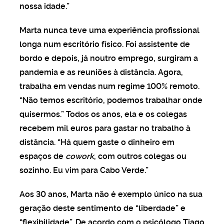
nossa idade.”
o à prova de crise
Marta nunca teve uma experiência profissional
longa num escritório físico. Foi assistente de
: como uma moeda
bordo e depois, já noutro emprego, surgiram a
ta a sua carteira
pandemia e as reuniões à distância. Agora,
trabalha em vendas num regime 100% remoto.
“Não temos escritório, podemos trabalhar onde
hos para lidar com a
quisermos.” Todos os anos, ela e os colegas
e financeira
recebem mil euros para gastar no trabalho à
distância. “Há quem gaste o dinheiro em
espaços de
cowork
, com outros colegas ou
urada do ensino
sozinho. Eu vim para Cabo Verde.”
onal?
Aos 30 anos, Marta não é exemplo único na sua
geração deste sentimento de “liberdade” e
A
“flexibilidade”. De acordo com o psicólogo Tiago