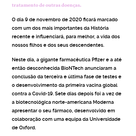
tratamento de outras doenças.
 certeza dos
O dia 9 de novembro de 2020 ficará marcado
isíveis anos 20
com um dos mais importantes da História
recente e influenciará, para melhor, a vida dos
UNDO
nossos filhos e dos seus descendentes.
ões para compreender
 anos 20
Neste dia, a gigante farmacêutica Pfizer e a até
então desconhecida BioNTech anunciaram a
conclusão da terceira e última fase de testes e
o desenvolvimento da primeira vacina global
as para a Covid-19 vão
o tratamento de outras
contra a Covid-19. Sete dias depois foi a vez de
?
a biotecnológica norte-americana Moderna
apresentar o seu fármaco, desenvolvido em
colaboração com uma equipa da Universidade
de Oxford.
ças na nossa vida que