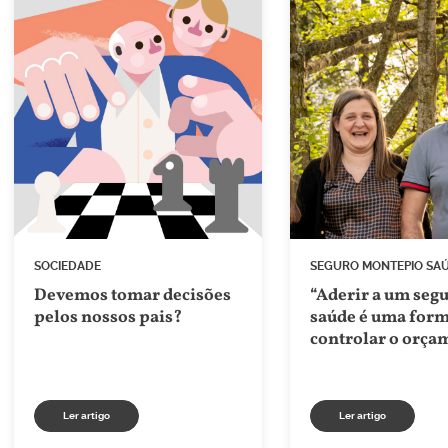
SOCIEDADE
SEGURO MONTEPIO SA
Devemos tomar decisões
“Aderir a um seg
pelos nossos pais?
saúde é uma form
controlar o orça
familiar”
Ler artigo
Ler artigo