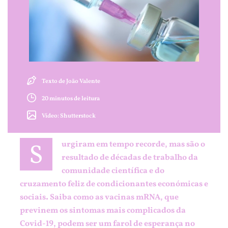
Texto de João Valente
20 minutos de leitura
Outras edições
Vídeo: Shutterstock
S
urgiram em tempo recorde, mas são o
resultado de décadas de trabalho da
comunidade científica e do
cruzamento feliz de condicionantes económicas e
sociais. Saiba como as vacinas mRNA, que
previnem os sintomas mais complicados da
Covid-19, podem ser um farol de esperança no