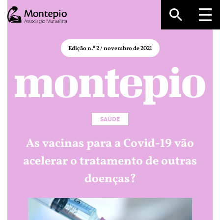
Edição n.º 2
/
novembro de 2021
SAÚDE
As vacinas para a Covid-19 vão
acelerar o tratamento de outras
doenças?