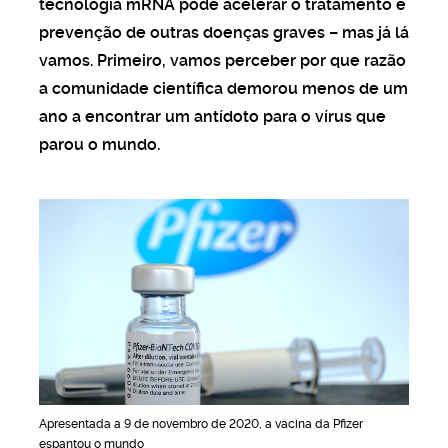
tecnologia mRNA pode acelerar o tratamento e
viver sob o signo do
prevenção de outras doenças graves – mas já lá
vamos. Primeiro, vamos perceber por que razão
a comunidade científica demorou menos de um
AMM
ano a encontrar um antídoto para o vírus que
mo votar por meio
parou o mundo.
co
AS MONTEPIO
ica de saúde a pensar
hecimento ativo
oração dos seus
ados tem a ver com o
Apresentada a 9 de novembro de 2020, a vacina da Pfizer
espantou o mundo