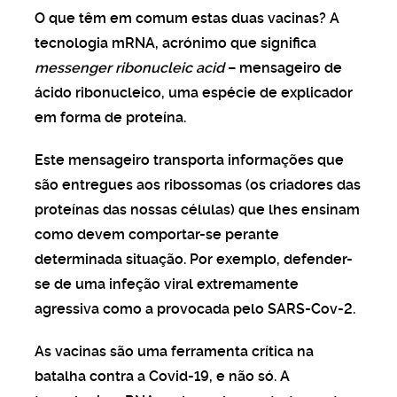
ia acelerou
O que têm em comum estas duas vacinas? A
tecnologia mRNA, acrónimo que significa
 LIVE
messenger ribonucleic acid
– mensageiro de
es já podem viver
ácido ribonucleico, uma espécie de explicador
r um canudo
em forma de proteína.
Este mensageiro transporta informações que
 MONTEPIO
par 1 000 euros com
são entregues aos ribossomas (os criadores das
s Montepio no período
proteínas das nossas células) que lhes ensinam
no?
como devem comportar-se perante
determinada situação. Por exemplo, defender-
se de uma infeção viral extremamente
NTO
agressiva como a provocada pelo SARS-Cov-2.
 de ouro para gerir o
eiro
As vacinas são uma ferramenta crítica na
batalha contra a Covid-19, e não só. A
.0