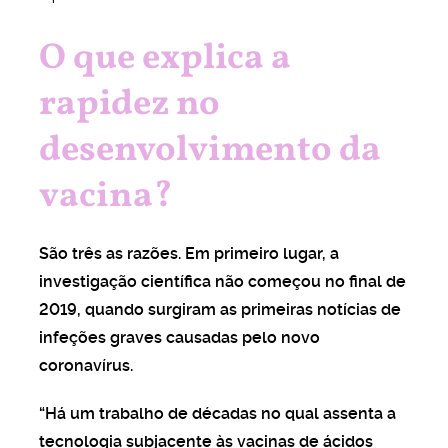
 MONTEPIO
O que explica a
ão Montepio e NOS:
elo melhor
rapidez no
imento
desenvolvimento da
vacina?
São três as razões. Em primeiro lugar, a
investigação científica não começou no final de
2019, quando surgiram as primeiras notícias de
infeções graves causadas pelo novo
coronavírus.
“Há um trabalho de décadas no qual assenta a
tecnologia subjacente às vacinas de ácidos