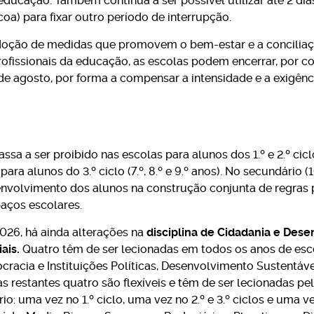
ducação. Também continua a ser possível utilizar até 2 dia
coa) para fixar outro período de interrupção.
doção de medidas que promovem o bem-estar e a conciliação
profissionais da educação, as escolas podem encerrar, por 
e agosto, por forma a compensar a intensidade e a exigênc
ssa a ser proibido nas escolas para alunos dos 1.º e 2.º ciclos (1.
para alunos do 3.º ciclo (7.º, 8.º e 9.º anos). No secundário (1
volvimento dos alunos na construção conjunta de regras p
aços escolares.
026, há ainda alterações na
disciplina de Cidadania e Des
ais.
Quatro têm de ser lecionadas em todos os anos de es
acia e Instituições Políticas, Desenvolvimento Sustentável
 restantes quatro são flexíveis e têm de ser lecionadas 
rio: uma vez no 1.º ciclo, uma vez no 2.º e 3.º ciclos e uma