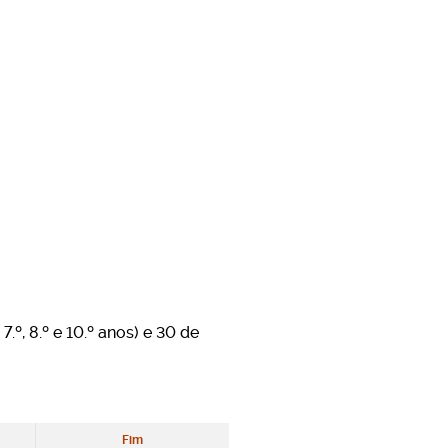
 7.º, 8.º e 10.º anos) e 30 de
Fim