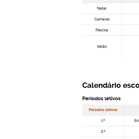
Natal
Carnaval
Páscoa
Verão
Calendário esc
Períodos letivos
Períodos letivos
1.º
En
2.º