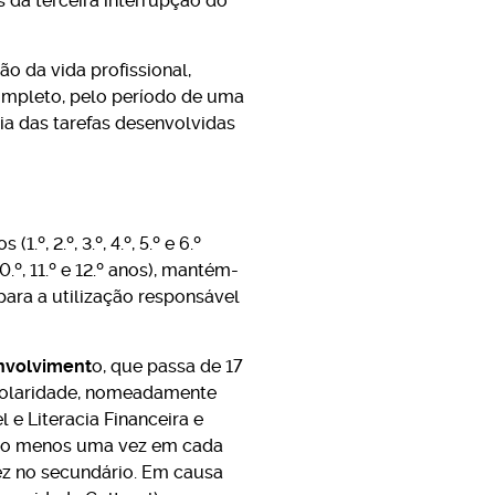
s da terceira interrupção do
 da vida profissional,
completo, pelo período de uma
ia das tarefas desenvolvidas
º, 2.º, 3.º, 4.º, 5.º e 6.º
0.º, 11.º e 12.º anos), mantém-
ara a utilização responsável
envolviment
o, que passa de 17
colaridade, nomeadamente
 e Literacia Financeira e
pelo menos uma vez em cada
 vez no secundário. Em causa