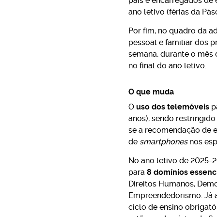
pais e encarregados de e
ano letivo (férias da Pás
Por fim, no quadro da a
pessoal e familiar dos 
semana, durante o mês d
no final do ano letivo.
O que muda
O
uso dos telemóveis
pa
anos), sendo restringido 
se a recomendação de en
de
smartphones
nos esp
No ano letivo de 2025-2
para
8 domínios essenci
Direitos Humanos, Democr
Empreendedorismo. Já as
ciclo de ensino obrigató