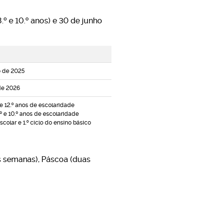
 8.º e 10.º anos) e 30 de junho
 de 2025
de 2026
 e 12.º anos de escolaridade
8.º e 10.º anos de escolaridade
olar e 1.º ciclo do ensino básico
s semanas), Páscoa (duas