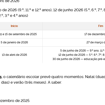
bril de 2026
de 2026 (9.º, 11.º e 12.º anos), 12 de junho 2026 (5.º, 6.º, 7.º,
º, 3.º e 4.º anos)
Início
Fim
 11 e 15 de setembro de 2025
17 de dezembro
5 de janeiro de 2026
27 de março 
5 de junho de 2026 — 9.º ano, 11.º
13 de abril de 2026
12 de junho de 2026 — 5.º, 6.º, 7.º, 
30 de junho de 2026 — educação pré-esc
s
, o calendário escolar prevê quatro momentos: Natal (dua
dias) e verão (três meses). A saber:
 dezembro de 2025