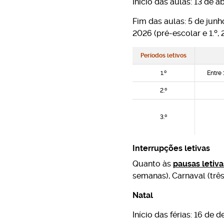
Início das aulas: 13 de a
Fim das aulas: 5 de junho 
2026 (pré-escolar e 1.º, 2.
Períodos letivos
1.º
Entre
2.º
3.º
Interrupções letivas
Quanto às
pausas letiva
semanas), Carnaval (três 
Natal
Início das férias: 16 de