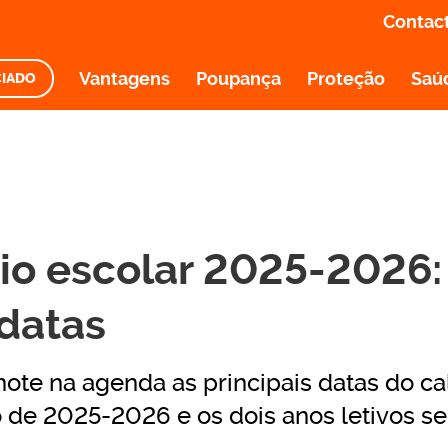
Contac
Vantagens
Poupança
Proteção
Saú
CIADO
O E INFORMAÇÃO
io escolar 2025-2026
 datas
Anote na agenda as principais datas do ca
o de 2025-2026 e os dois anos letivos se