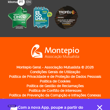
PT
EN
Idioma
Logo Montepio Associação Mutualista - li
Montepio Geral - Associação Mutualista © 2026
Condições Gerais de Utilização
Política de Privacidade e de Proteção de Dados Pessoais
Política de Cookies
Política de Gestão de Reclamações
Política de Conflito de interesses
Política de Prevenção da Corrupção e Infrações Conexas
Plano de Prevenção de Riscos de Corrupção e Infrações Conexas
Relatório de Avaliação do Plano de Prevenção de Riscos de
Com a nova App, poupe a partir do
Corrupção e Infrações Conexas