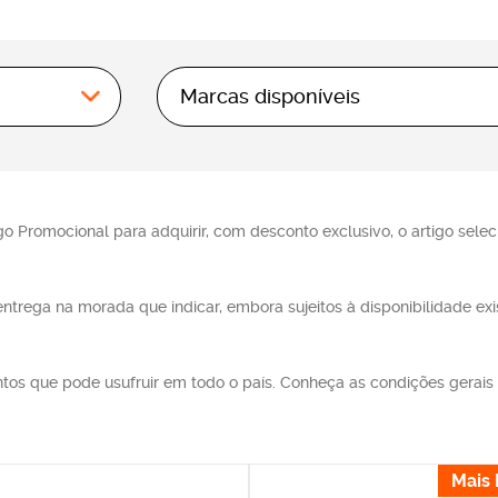
Marcas disponíveis
Todas as marcas
Alma de Portugal
 Promocional para adquirir, com desconto exclusivo, o artigo seleci
Alma do Cacau
Beontime - Relógios
ntrega na morada que indicar, embora sujeitos à disponibilidade exi
Beontime - Relógios Infantis
Expert Eletro
os que pode usufruir em todo o país. Conheça as condições gerais d
Expert Eletro - Brinquedos
Expert Eletro - SMEG
Mais 