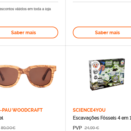
scontos válidos em toda a loja
Saber mais
Saber mais
A-PAU WOODCRAFT
SCIENCE4YOU
el
Escavações Fósseis 4 em 1
Brilha no Escuro
PVP
89,00€
24,99 €