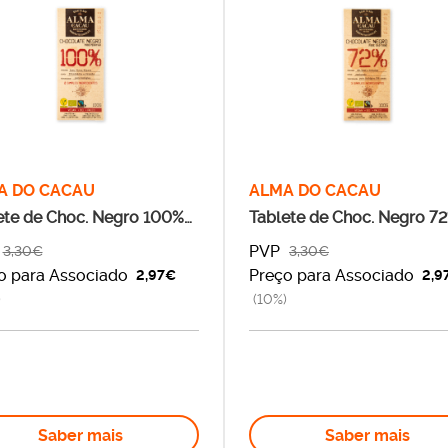
Goldpet
OR - Cosméticos Adega Mayor
Pata Negra
Pato Lógico
Pepe Aromas
A DO CACAU
ALMA DO CACAU
PICA-PAU Woodcraft
ete de Choc. Negro 100%
Tablete de Choc. Negro 7
BIO
Santa Vitória – Vinhos
PVP
3,30€
3,30€
o para Associado
Preço para Associado
2,97€
2,9
Science4you
)
(10%)
Worten.pt | Becken
Worten.pt | N’Play
Saber mais
Saber mais