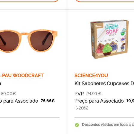
A-PAU WOODCRAFT
SCIENCE4YOU
h
Kit Sabonetes Cupcakes D
PVP
89,00€
24,99 €
o para Associado
Preço para Associado
75,65€
19,
(-20%)
Descontos válidos em toda a l