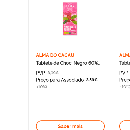
ALMA DO CACAU
ALM
Tablete de Choc. Negro 60%
Tabl
BIO
BIO
PVP
PVP
3,99€
Preço para Associado
Preç
3,59€
(10%)
(10%
Saber mais