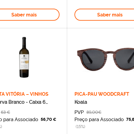
Saber mais
Saber mais
A VITÓRIA – VINHOS
PICA-PAU WOODCRAFT
rva Branco - Caixa 6
Koala
afas
PVP
63 €
89,00€
o para Associado
Preço para Associado
56,70 €
75,
)
(15%)