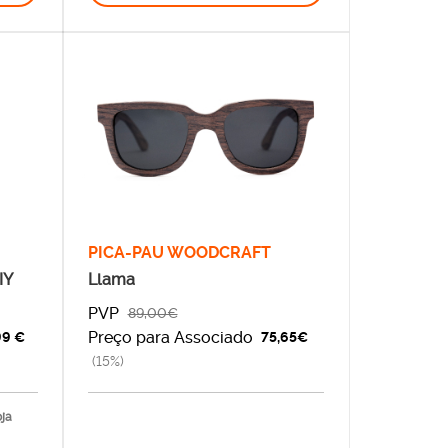
PICA-PAU WOODCRAFT
IY
Llama
PVP
89,00€
Preço para Associado
99 €
75,65€
(15%)
oja