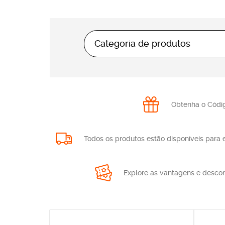
Categoria de produtos
Todas as categorias
Alimentação e vinhos
Obtenha o Código
Brinquedos
Eletrodomésticos
Todos os produtos estão disponíveis para e
Moda e acessórios
Pet
Explore as vantagens e descont
Saúde e bem-estar
Tecnologia e gaming