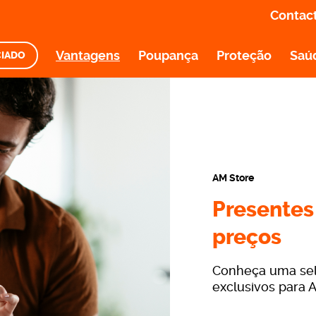
Contac
Vantagens
Poupança
Proteção
Saú
CIADO
AM Store
Leve 
Portu
Aproveite
portugues