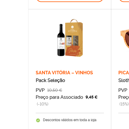
SANTA VITÓRIA – VINHOS
PIC
Pack Seleção
Slot
PVP
PVP
10,50 €
Preço para Associado
Preç
9,45 €
(-10%)
(15%)
Descontos válidos em toda a loja