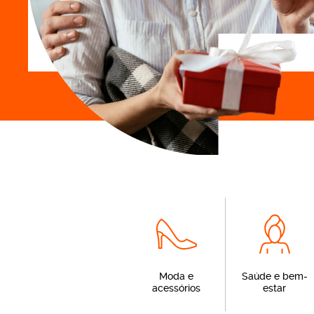
o
Moda e
Saúde e bem-
acessórios
estar