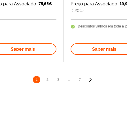
o para Associado
Preço para Associado
75,65€
19,
(-20%)
Descontos válidos em toda a l
Saber mais
Saber mais
1
2
3
...
7