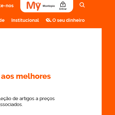
te-nos
de
Institucional
O seu dinheiro
consigo um pedaço de
gal
 os descontos em produtos tradicionais
es que a Alma de Portugal tem para si.