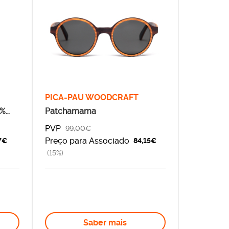
PICA-PAU WOODCRAFT
2%
Patchamama
PVP
99,00€
Preço para Associado
7€
84,15€
(15%)
Saber mais