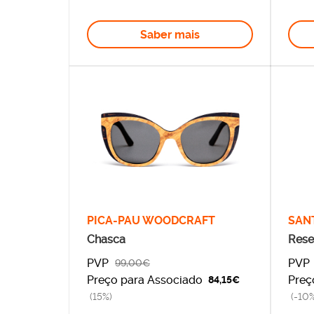
Saber mais
PICA-PAU WOODCRAFT
SANT
Chasca
Rese
Garr
PVP
PVP
99,00€
Preço para Associado
Preç
84,15€
(15%)
(-10%