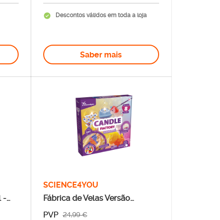
Descontos válidos em toda a loja
Saber mais
SCIENCE4YOU
 -
Fábrica de Velas Versão
Encantada
PVP
24,99 €