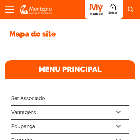
S
a
Mapa do site
l
t
a
r
p
a
MENU PRINCIPAL
r
a
o
c
o
Ser Associado
n
t
e
Vantagens
ú
d
Poupança
o