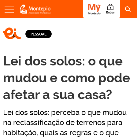
S
a
LOGO EI - EDUCAÇÃO E INFORMAÇÃO
l
PESSOAL
t
a
r
p
Lei dos solos: o que
a
r
a
mudou e como pode
o
c
afetar a sua casa?
o
n
t
e
Lei dos solos: perceba o que mudou
ú
d
na reclassificação de terrenos para
o
habitação, quais as regras e o que