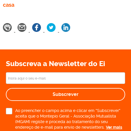
casa
Subscreva a Newsletter do Ei
Subscrever
Ao preencher o campo acima e clicar em "Subscrever"
aceita que o Montepio Geral - Associação Mutualista
(MGAM) registe e proceda ao tratamento do seu
endereço de e-mail para envio de newsletters.
Ver mais