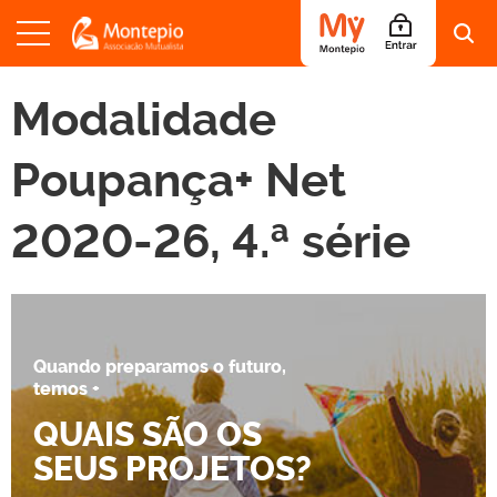
S
a
Modalidade
l
t
a
Poupança+ Net
r
p
a
2020-26, 4.ª série
r
a
o
c
o
n
Quando preparamos o futuro,
t
temos +
e
ú
QUAIS SÃO OS
d
o
SEUS PROJETOS?