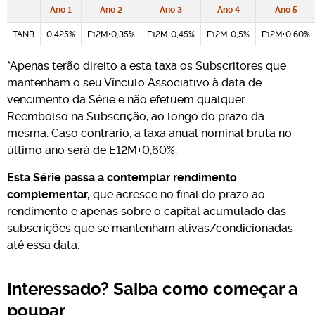
Ano 1
Ano 2
Ano 3
Ano 4
Ano 5
TANB
0,425%
E12M+0,35%
E12M+0,45%
E12M+0,5%
E12M+0,60%
*Apenas terão direito a esta taxa os Subscritores que
mantenham o seu Vínculo Associativo à data de
vencimento da Série e não efetuem qualquer
Reembolso na Subscrição, ao longo do prazo da
mesma. Caso contrário, a taxa anual nominal bruta no
último ano será de E12M+0,60%.
Esta Série passa a contemplar rendimento
complementar,
que acresce no final do prazo ao
rendimento e apenas sobre o capital acumulado das
subscrições que se mantenham ativas/condicionadas
até essa data.
Interessado? Saiba como começar a
poupar