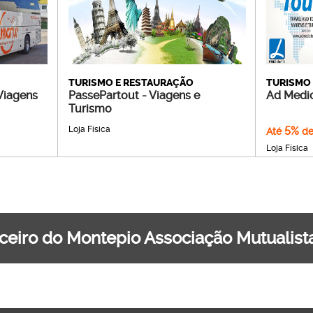
TURISMO E RESTAURAÇÃO
TURISMO
Viagens
PassePartout - Viagens e
Ad Medic
Turismo
Loja Física
5%
Até
de
Loja Física
ceiro do Montepio Associação Mutualist