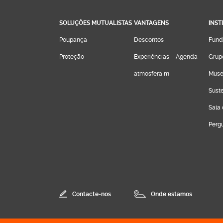
SOLUÇÕES MUTUALISTAS
VANTAGENS
INST
Poupança
Descontos
Fund
Proteção
Experiências – Agenda
Grup
atmosfera m
Muse
Sust
Sala
Perg
Contacte-nos
Onde estamos