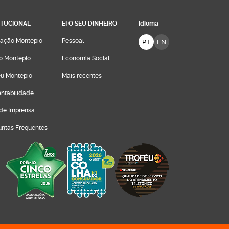
ITUCIONAL
EI O SEU DINHEIRO
Idioma
ação Montepio
Pessoal
PT
EN
o Montepio
Economia Social
u Montepio
Mais recentes
entabilidade
 de Imprensa
untas Frequentes