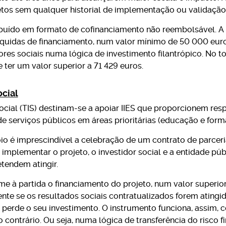
tos sem qualquer historial de implementação ou validação
ribuído em formato de cofinanciamento não reembolsável. A
quidas de financiamento, num valor mínimo de 50 000 euro
res sociais numa lógica de investimento filantrópico. No to
 ter um valor superior a 71 429 euros.
ocial
ocial (TIS) destinam-se a apoiar IIES que proporcionem res
de serviços públicos em áreas prioritárias (educação e for
oio é imprescindível a celebração de um contrato de parceri
implementar o projeto, o investidor social e a entidade púb
tendem atingir.
ume à partida o financiamento do projeto, num valor superio
te se os resultados sociais contratualizados forem atingi
r perde o seu investimento. O instrumento funciona, assim,
 contrário. Ou seja, numa lógica de transferência do risco f