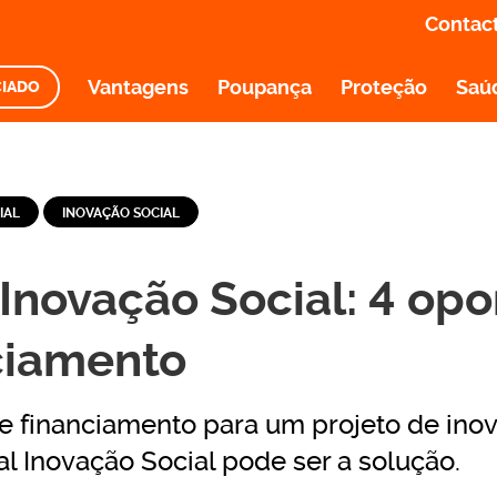
Contac
Vantagens
Poupança
Proteção
Saú
CIADO
O E INFORMAÇÃO
IAL
INOVAÇÃO SOCIAL
 Inovação Social: 4 op
ciamento
e financiamento para um projeto de inov
gal Inovação Social pode ser a solução.