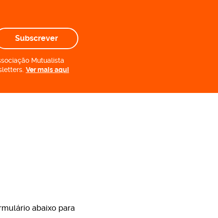
Subscrever
ssociação Mutualista
letters.
Ver mais aqui
rmulário abaixo para