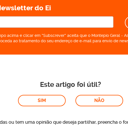
ewsletter do Ei
po acima e clicar em "Subscrever" aceita que o Montepio Geral - A
roceda ao tratamento do seu endereço de e-mail para envio de news
Este artigo foi útil?
SIM
NÃO
das ou tem uma opinião que deseja partilhar, preencha o fo