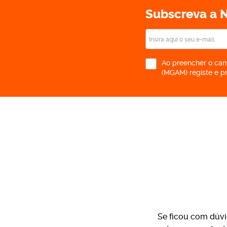
Subscreva a N
Ao preencher o cam
(MGAM) registe e p
Se ficou com dúvi