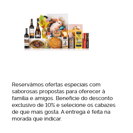
países do Espaço Económico Europeu (EEE) que não
integram a UE;
Se for apátrida ou refugiado e residir num país que
preveja o pedido de reforma.
Em que país deve apresentar o
pedido de reforma?
Se já regressou a Portugal, pode optar por pedir a
pensão à Segurança Social portuguesa, que
encaminhará o pedido ao país onde exerceu atividade
Reservámos ofertas especiais com
anteriormente. Se, por outro lado, vive num país com o
saborosas propostas para oferecer à
qual Portugal tenha celebrado acordo quanto à
família e amigos. Beneficie do desconto
Segurança Social (listados abaixo), pode pedir a reforma
exclusivo de 10% e selecione os cabazes
diretamente à instituição competente do país em que
de que mais gosta. A entrega é feita na
reside ou à instituição competente do último país onde
morada que indicar.
esteve a trabalhar, referindo todos os países onde
exerceu atividade profissional remunerada.