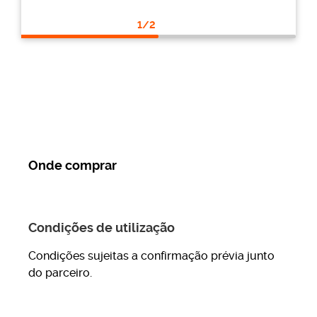
1/2
Submeter formulário
Onde comprar
MAIS RECENTES
Pensão de velhice: saiba quando
e como pedir a sua
Condições de utilização
Condições sujeitas a confirmação prévia junto
Ler mais
do parceiro.
Documentação necessária