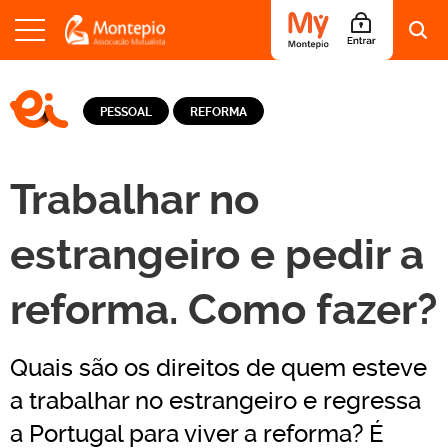
S
a
LOGO EI - EDUCAÇÃO E INFORMAÇÃO
l
PESSOAL
REFORMA
t
a
r
p
Trabalhar no
a
r
a
estrangeiro e pedir a
o
c
reforma. Como fazer?
o
n
t
e
Quais são os direitos de quem esteve
ú
d
a trabalhar no estrangeiro e regressa
o
a Portugal para viver a reforma? É