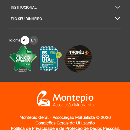
Complemento Solidário para Idosos.
INSTITUCIONAL
E se trabalhou fora da UE?
EI O SEU DINHEIRO
São diversos os países fora da UE mas no espaço
europeu que têm acordos com Portugal em matéria de
PT
EN
Idioma
Segurança Social. Assim, deverá receber a pensão de
velhice se trabalhou em:
Andorra;
Liechtenstein;
Noruega;
Logo Montepio Associação Mutualista - li
Suíça;
Turquia;
Reino Unido;
Montepio Geral - Associação Mutualista © 2026
Condições Gerais de Utilização
Islândia.
Política de Privacidade e de Proteção de Dados Pessoais