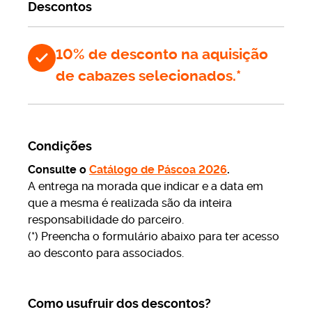
Descontos
Os países com os quais Portugal tem acordo são: os 27
Estados-membros da UE, juntamente com a Islândia, o
10% de desconto na aquisição
Liechtenstein, a Noruega, a Suíça, a Turquia, o Reino
Unido, Andorra, a Argentina, a Austrália, a Bolívia, o
de cabazes selecionados.*
Brasil, Cabo Verde, o Canadá, a o Chile, El Salvador,
Equador, os Estados Unidos da América, as Filipinas, a
Índia, Marrocos, Moçambique, a Moldova, o Paraguai, o
Peru, a República Dominicana, a Tunísia, a Ucrânia, o
Condições
Uruguai e a Venezuela.
Consulte o
Catálogo de Páscoa 2026
.
Se não vive nem viveu num destes países, com os quais
A entrega na morada que indicar e a data em
Portugal tem acordo, pode apresentar, ainda assim, o
que a mesma é realizada são da inteira
seu
pedido de reforma
. Nesse caso, deverá fazê-lo
responsabilidade do parceiro.
através da página da Segurança Social Direta e, em
(*) Preencha o formulário abaixo para ter acesso
simultâneo, dirigindo-se à instituição responsável pelo
ao desconto para associados.
seguro de pensões do país onde reside (ou do último
país onde trabalhou).
Como usufruir dos descontos?
Tome nota