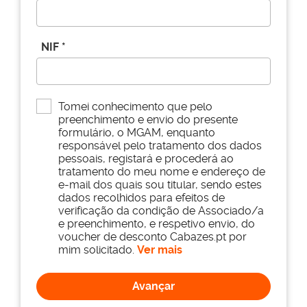
informar-se sobre as regras do país onde trabalhou, com
vista a melhor planear (e calcular) o seu futuro. Deve
confirmar, ainda, o seguinte:
NIF *
Necessidade de pedir formulários
Se há países que enviam aos trabalhadores um
Tomei conhecimento que pelo
formulário para solicitar a pensão na aproximação da
preenchimento e envio do presente
formulário, o MGAM, enquanto
idade legal da reforma, outros há que contam com a
responsável pelo tratamento dos dados
proatividade dos trabalhadores, o que significa que
pessoais, registará e procederá ao
terão de ser os próprios a requisitar o documento;
tratamento do meu nome e endereço de
e-mail dos quais sou titular, sendo estes
dados recolhidos para efeitos de
Existência de um mínimo de anos de descontos
verificação da condição de Associado/a
e preenchimento, e respetivo envio, do
Em Portugal, o prazo mínimo de contribuições para a
voucher de desconto Cabazes.pt por
Segurança Social é de 15 anos. No entanto, este
mim solicitado.
Ver mais
parâmetro varia de acordo com o país;
Avançar