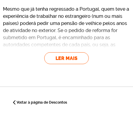
Mesmo que já tenha regressado a Portugal, quem teve a
experiência de trabalhar no estrangeiro (num ou mais
países) poderá pedir uma pensão de velhice pelos anos
de atividade no exterior. Se o pedido de reforma for
submetido em Portugal, é encaminhado para as
autoridades competentes de cada país, ou seja, as
responsáveis pelo pagamento da pensão.
LER MAIS
Mas o direito à reforma prevê-se apenas nos seguintes
casos, como
informa a Segurança Social
:
Se foi um cidadão do país em que trabalhou na sua
plenitude, tendo cumprido, por isso, a legislação
nacional. O mesmo se aplica aos seus familiares e
Voltar à página de Descontos
sobreviventes;
Se estiver a residir legalmente num Estado-membro
da União Europeia (UE) e tiver nacionalidade de um
país que não a Dinamarca, a Suíça ou de um dos