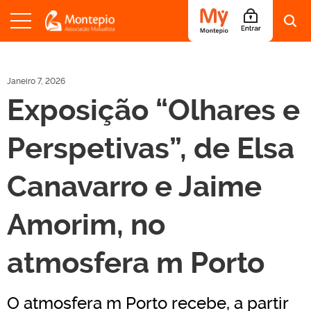
S
a
l
Janeiro 7, 2026
t
Exposição “Olhares e
a
r
p
Perspetivas”, de Elsa
a
r
a
Canavarro e Jaime
o
c
o
Amorim, no
n
t
e
atmosfera m Porto
ú
d
o
O atmosfera m Porto recebe, a partir