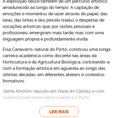
A exposição nasce também de um percurso artístico
amadurecido ao longo do tempo. A captação de
emoções e momentos de lazer através do papel, das
telas, das tintas e dos pincéis traduz o despertar de
vocações artísticas que, por razões pessoais e
profissionais, emergiram mais tarde, mas com uma
linguagem própria e profundamente vivida.
Elsa Canavarro, natural do Porto, construiu uma longa
carreira académica como docente nas áreas da
Horticultura e da Agricultura Biológica, conciliando-a
com a formação artística em aguarela ao longo das
últimas décadas, em diferentes ateliers e contextos
formativos.
Jaime Amorim, nascido em Viana do Castelo e com
vivências marcantes entre Luanda e o Porto,
desenvolveu o seu percurso profissional na área da
gestão empresarial. O interesse pelas artes visuais
LER MAIS
acompanhou-o desde cedo, tendo-se dedicado de