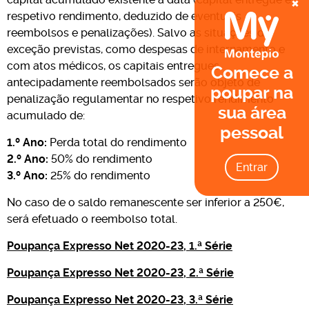
×
respetivo rendimento, deduzido de eventuais
reembolsos e penalizações).
Salvo as situações de
exceção previstas, como despesas de internamento e
com atos médicos, os capitais entregues
Comece a
antecipadamente reembolsados serão objeto de
poupar na
penalização regulamentar no respetivo rendimento
sua área
acumulado de:
pessoal
1.º Ano:
Perda total do rendimento
2.º Ano:
50% do rendimento
Entrar
3.º Ano:
25% do rendimento
No caso de o saldo remanescente ser inferior a 250€,
será efetuado o reembolso total.
Poupança Expresso Net 2020-23, 1.ª Série
Poupança Expresso Net 2020-23, 2.ª Série
Poupança Expresso Net 2020-23, 3.ª Série