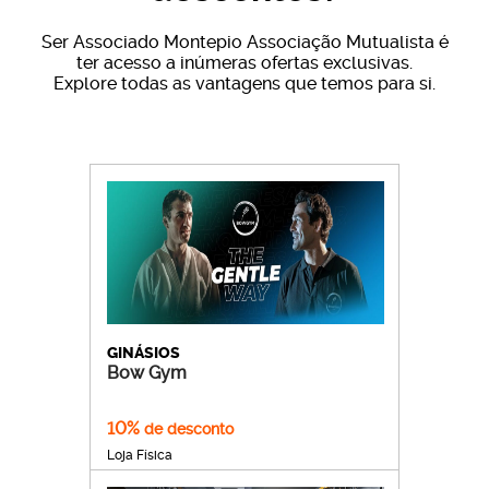
Avenida Bernardo Santareno, n.°10 D r/c esq. 2005-
177 Santarém
Ser Associado Montepio Associação Mutualista é
T.
912 331 080
ter acesso a inúmeras ofertas exclusivas.
E.
santarem@personal20.com
Explore todas as vantagens que temos para si.
Personal20 Charneca da Caparica
Rua de São Pedro 2B 2820-196 Charneca de
Caparica
T.
933 155 320
E.
charnecacaparica@personal20.com
GINÁSIOS
Bow Gym
10%
de desconto
Loja Física