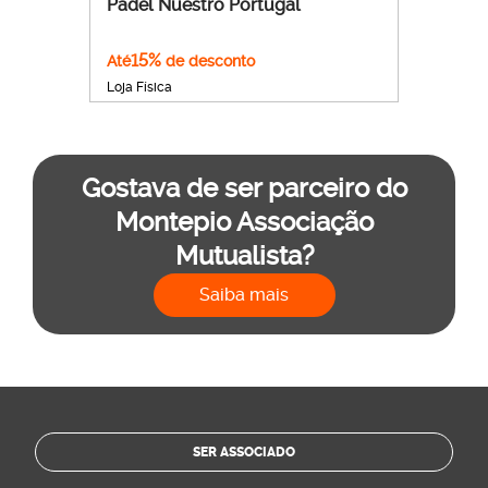
Padel Nuestro Portugal
15%
Até
de desconto
Loja Física
Gostava de ser parceiro do
Montepio Associação
Mutualista?
Saiba mais
SER ASSOCIADO