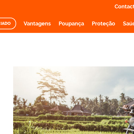
Contac
Vantagens
Poupança
Proteção
Saú
CIADO