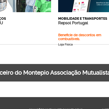
ÇOS
MOBILIDADE E TRANSPORTES
4U
Repsol Portugal
Beneficie de descontos em
combustíveis.
Loja Física
ceiro do Montepio Associação Mutualist