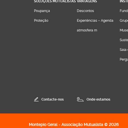
SOLUÇÕES MUTUALISTAS
VANTAGENS
INST
Poupança
Descontos
Fund
Proteção
Experiências – Agenda
Grup
atmosfera m
Muse
Sust
Sala
Perg
Contacte-nos
Onde estamos
k para Montepio.org
Montepio Geral - Associação Mutualista © 2026