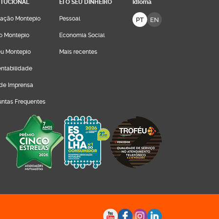
ITUCIONAL
EI O SEU DINHEIRO
Idioma
ação Montepio
Pessoal
PT
EN
o Montepio
Economia Social
u Montepio
Mais recentes
entabilidade
 de Imprensa
untas Frequentes