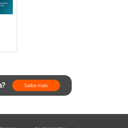
a?
Saiba mais