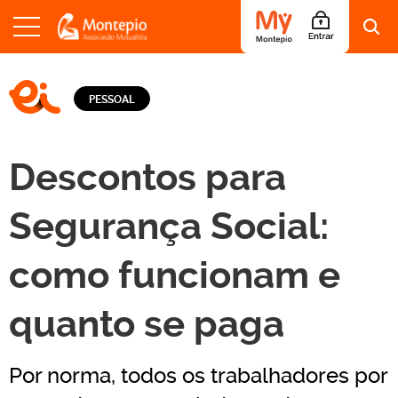
S
a
LOGO EI - EDUCAÇÃO E INFORMAÇÃO
l
PESSOAL
t
a
r
p
Descontos para
a
r
a
Segurança Social:
o
c
como funcionam e
o
n
t
quanto se paga
e
ú
d
o
Por norma, todos os trabalhadores por