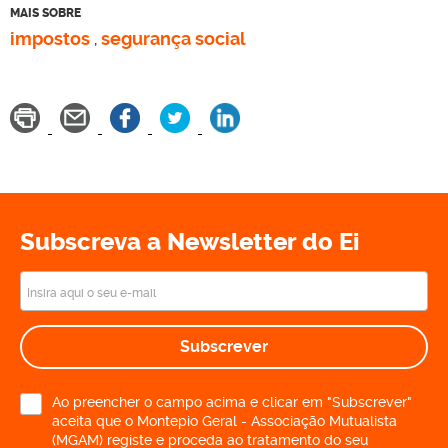
MAIS SOBRE
impostos
segurança social
,
Subscreva a Newsletter do Ei
Subscrever
Ao preencher o campo acima e clicar em "Subscrever"
aceita que o Montepio Geral - Associação Mutualista
(MGAM) registe e proceda ao tratamento do seu