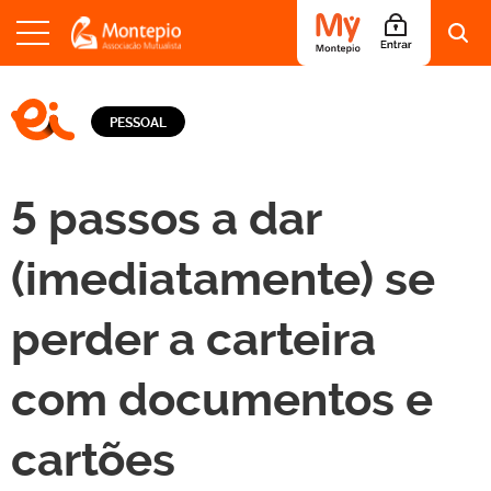
S
a
LOGO EI - EDUCAÇÃO E INFORMAÇÃO
l
PESSOAL
t
a
r
p
5 passos a dar
a
r
a
(imediatamente) se
o
c
perder a carteira
o
n
t
com documentos e
e
ú
d
cartões
o