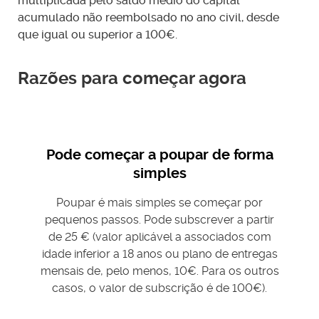
multiplicada pelo saldo médio do capital
acumulado não reembolsado no ano civil, desde
Em regra, os rendimentos de um ato isolado estão
que igual ou superior a 100€.
sujeitos a IRS, enquadrando-se na categoria B. Desta
forma, estes rendimentos devem declarar-se, no ano
Razões para começar agora
seguinte, na declaração do IRS.
É obrigatório cobrar IVA?
Pode começar a poupar de forma
Sim. A emissão de um ato isolado implica, em regra, a
cobrança de IVA, tipicamente à taxa normal de 23%. Em
simples
casos muito específicos, pode cobrar-se IVA à taxa
Poupar é mais simples se começar por
intermédia de 13% ou à taxa reduzida de 6%.
pequenos passos. Pode subscrever a partir
Há, no entanto, exceções, que estão previstas no artigo
de 25 € (valor aplicável a associados com
9.º do CIVA. A dispensa de cobrança de IVA aplica-se,
idade inferior a 18 anos ou plano de entregas
por exemplo, a prestações de serviços efetuadas por
mensais de, pelo menos, 10€. Para os outros
determinados profissionais, como médicos,
casos, o valor de subscrição é de 100€).
odontologistas, parteiros, enfermeiros, protésicos,
atores, músicos e desportistas.