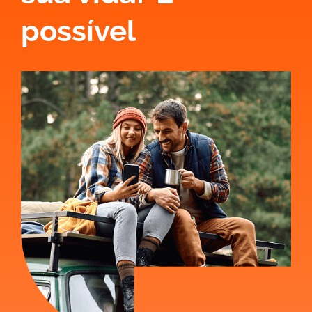
do Código do IRS (CIRS) considera “rendimentos
possível
provenientes de atos isolados os que não resultem de
uma prática previsível ou reiterada”, o que sugere a
possibilidade de se emitir mais de um ato isolado por
ano, desde que seja inesperado e casual. Por outro lado,
a alínea a) do n.º 1 do artigo 2.º do Código do IVA (CIVA)
refere-se ao ato isolado como “uma só operação
tributável”. Em que ficamos, então?
Reconhecendo que “a definição de ato isolado não é
pacífica”, Ana Cristina Silva entende que “o ato isolado
corresponde a uma operação comercial ou prestação
de serviços que não se repete. Desta forma, se se tratar
de uma prática previsível e reiterada, ainda que com
caráter esporádico, é obrigatório dar início de atividade”.
Assim, conclui, “não é possível praticar mais de um ato
isolado num ano”.
Existem, no entanto, outros especialistas que admitem a