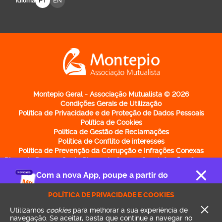
Enviar
PT
EN
Idioma
Logo Montepio Associação Mutualista - li
Montepio Geral - Associação Mutualista © 2026
Condições Gerais de Utilização
Política de Privacidade e de Proteção de Dados Pessoais
Política de Cookies
Política de Gestão de Reclamações
Política de Conflito de interesses
Com a nova App, poupe a partir do
Política de Prevenção da Corrupção e Infrações Conexas
Plano de Prevenção de Riscos de Corrupção e Infrações Conexas
telemóvel
POLÍTICA DE PRIVACIDADE E COOKIES
Relatório de Avaliação do Plano de Prevenção de Riscos de
Corrupção e Infrações Conexas
Descarregue já
CLOS
Utilizamos
cookies
para melhorar a sua experiência de
Política de Participação de Irregularidades
navegação.
Se aceitar, basta que continue a navegar no