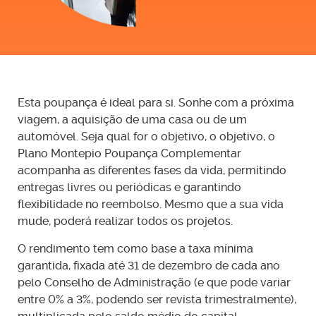
possibilidade de se emitirem dois atos isolados por ano,
desde que não seja à mesma entidade.
Não existindo consenso, em caso de necessidade de
emitir mais de um ato isolado, aconselhamos a
contactar a AT e pedir esclarecimentos.
Esta poupança é ideal para si. Sonhe com a próxima
viagem, a aquisição de uma casa ou de um
É necessário abrir atividade se o
automóvel. Seja qual for o objetivo, o objetivo, o
valor do ato isolado ultrapassar 25
Plano Montepio Poupança Complementar
000 euros?
acompanha as diferentes fases da vida, permitindo
entregas livres ou periódicas e garantindo
Desde 1 de julho de 2025, deixou de existir obrigação de
flexibilidade no reembolso. Mesmo que a sua vida
submissão da declaração de início de atividade, para
mude, poderá realizar todos os projetos.
efeitos do IVA, no caso de prática de ato isolado, ainda
que o valor exceda 25 000 euros.
O rendimento tem como base a taxa mínima
garantida, fixada até 31 de dezembro de cada ano
pelo Conselho de Administração (e que pode variar
Os rendimentos do ato isolado estão
entre 0% a 3%, podendo ser revista trimestralmente),
sujeitos a IRS?