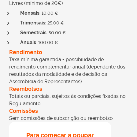
ato isolado no IRS
Livres (mínimo de 20€)
Mensais
: 10.00 €
Os rendimentos do ato isolado declaram-se no anexo B
Trimensais
: 25.00 €
da declaração do IRS Nesse anexo, preenchem-se os
seguintes quadros:
Semestrais
: 50.00 €
Anuais
: 100.00 €
Quadro 1
Escolher a opção 2 (relativa ao ato isolado).
Rendimento
Taxa mínima garantida + possibilidade de
Quadro 2
rendimento complementar anual (dependente dos
Indicar o ano a que respeitam os rendimentos (já deve
resultados da modalidade e de decisão da
estar pré-preenchido).
Assembleia de Representantes).
Reembolsos
Quadro 4
Totais ou parciais, sujeitos às condições fixadas no
Assinalar o código de atividade relativo ao ato isolado.
Regulamento.
Quadro 4A
Comissões
Declarar o valor dos rendimentos (sem IVA) no respetivo
Sem comissões de subscrição ou reembolso
campo.
Para começar a poupar
Quadro 6