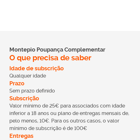
No entanto, se os rendimentos do ato isolado não
ultrapassarem 15 000 euros por ano (em 2026), há
dispensa de retenção na fonte do IRS, exceto se forem
provenientes de comissões por intermediação na
celebração de quaisquer contratos, como prevê a alínea
a) do n.º 1 do artigo 101.º – B.
Montepio Poupança Complementar
O que precisa de saber
Como se emite um ato isolado?
Idade de subscrição
Qualquer idade
O ato isolado emite-se eletronicamente, no Portal das
Prazo
Finanças. Existem três tipos de documentos disponíveis:
Sem prazo definido
fatura-recibo, fatura e recibo. Se a prestação do serviço
Subscrição
ou realização da venda coincidir com o pagamento,
Valor mínimo de 25€ para associados com idade
deve emitir-se uma fatura-recibo. Caso contrário, emite-
inferior a 18 anos ou plano de entregas mensais de,
se uma fatura e o respetivo recibo (após o pagamento).
pelo menos, 10€. Para os outros casos, o valor
mínimo de subscrição é de 100€
Como declarar os rendimentos do
Entregas