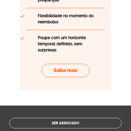
Flexibilidade no momento do
reembolso
Poupe com um horizonte
Este artigo foi útil?
temporal definido, sem
surpresas
SIM
Saiba mais
NÃO
Se ficou com dúvidas ou tem uma opinião que deseja
partilhar, preencha o formulário abaixo para entrar em
contacto connosco.
SER ASSOCIADO
Nome