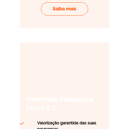
escalão do IRS (23 089 euros a 29 397 euros ), ao qual
Saiba mais
corresponde uma taxa normal de 31,1%. É esta taxa que
se aplica aos 750 euros do ato isolado.
Este artigo tem por base as regras do ato isolado
aplicáveis ao IRS de 2026.
Os conteúdos do blogue Ei – Educação e Informação não
dispensam a consulta da respetiva informação legal e não
configuram qualquer recomendação.
Montepio Poupança
MAIS SOBRE
Prazo 5.1
irs
iva
,
Valorização garantida das suas
poupanças