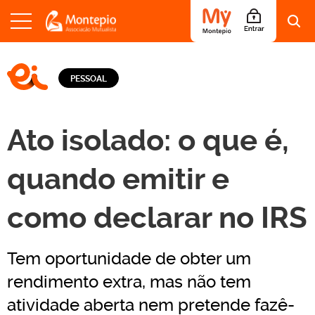
S
a
LOGO EI - EDUCAÇÃO E INFORMAÇÃO
l
PESSOAL
t
a
r
p
Ato isolado: o que é,
a
r
a
quando emitir e
o
c
como declarar no IRS
o
n
t
e
Tem oportunidade de obter um
ú
d
rendimento extra, mas não tem
o
atividade aberta nem pretende fazê-