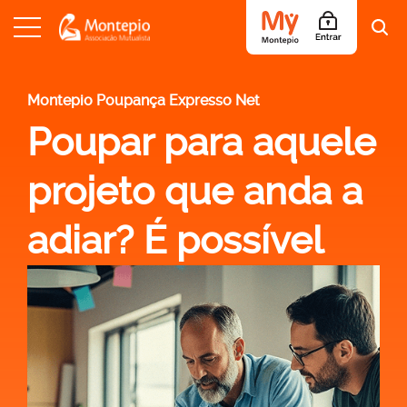
S
a
l
Montepio Poupança Expresso Net
t
Poupar para aquele
a
r
p
projeto que anda a
a
r
a
adiar? É possível
o
c
o
n
t
e
ú
d
o