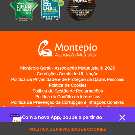
Logo Montepio Associação Mutualista - li
Montepio Geral - Associação Mutualista © 2026
Condições Gerais de Utilização
Política de Privacidade e de Proteção de Dados Pessoais
Política de Cookies
Política de Gestão de Reclamações
Política de Conflito de interesses
Política de Prevenção da Corrupção e Infrações Conexas
Plano de Prevenção de Riscos de Corrupção e Infrações Conexas
Relatório de Avaliação do Plano de Prevenção de Riscos de
Com a nova App, poupe a partir do
Corrupção e Infrações Conexas
telemóvel
Política de Participação de Irregularidades
POLÍTICA DE PRIVACIDADE E COOKIES
Código de Conduta