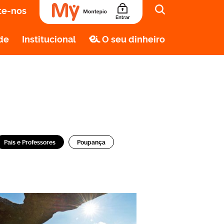
te-nos
de
Institucional
O seu dinheiro
Pais e Professores
Poupança