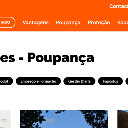
Contac
Vantagens
Poupança
Proteção
Saú
CIADO
tes - Poupança
ocial
Emprego e Formação
Gestão Diária
Impostos