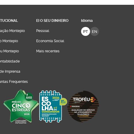
ITUCIONAL
EI O SEU DINHEIRO
Idioma
ação Montepio
Pessoal
PT
EN
o Montepio
Economia Social
u Montepio
Mais recentes
entabilidade
 de Imprensa
untas Frequentes