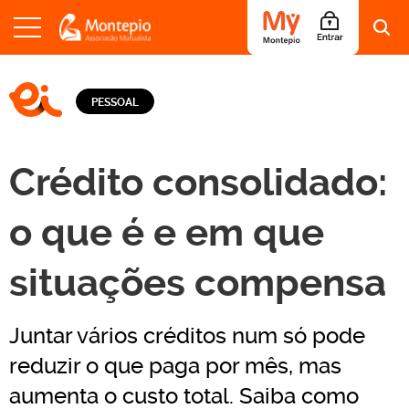
S
a
LOGO EI - EDUCAÇÃO E INFORMAÇÃO
l
PESSOAL
t
a
r
p
Crédito consolidado:
a
r
a
o que é e em que
o
c
situações compensa
o
n
t
e
Juntar vários créditos num só pode
ú
d
reduzir o que paga por mês, mas
o
aumenta o custo total. Saiba como