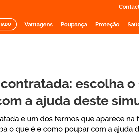
Contac
Vantagens
Poupança
Proteção
Saú
CIADO
O E INFORMAÇÃO
 contratada: escolha o
com a ajuda deste sim
ratada é um dos termos que aparece na f
aiba o que é e como poupar com a ajuda 