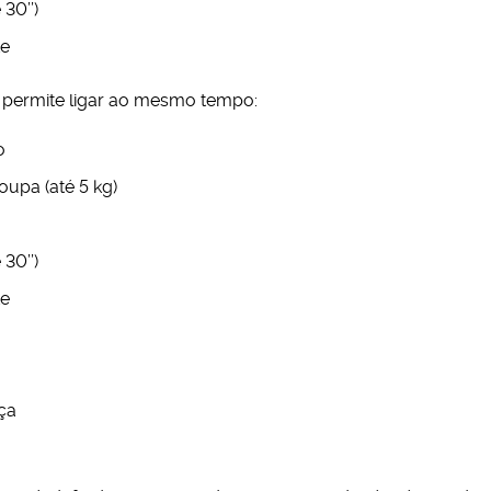
30’’)
te
 permite ligar ao mesmo tempo:
o
oupa (até 5 kg)
30’’)
te
ça