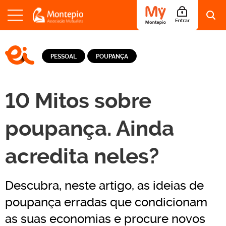
S
a
LOGO EI - EDUCAÇÃO E INFORMAÇÃO
l
PESSOAL
POUPANÇA
t
a
r
p
10 Mitos sobre
a
r
a
poupança. Ainda
o
c
acredita neles?
o
n
t
e
Descubra, neste artigo, as ideias de
ú
d
poupança erradas que condicionam
o
as suas economias e procure novos