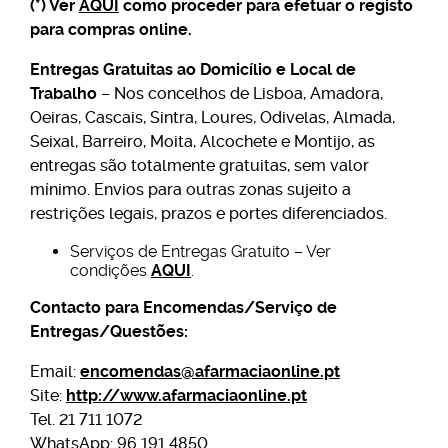
(*) Ver
AQUI
como proceder para efetuar o registo
para compras online.
Entregas Gratuitas ao Domicílio e Local de
Trabalho
– Nos concelhos de Lisboa, Amadora,
Oeiras, Cascais, Sintra, Loures, Odivelas, Almada,
Seixal, Barreiro, Moita, Alcochete e Montijo, as
entregas são totalmente gratuitas, sem valor
mínimo. Envios para outras zonas sujeito a
restrições legais, prazos e portes diferenciados.
Serviços de Entregas Gratuito – Ver
condições
AQUI
.
Contacto para Encomendas/Serviço de
Entregas/Questões:
Email:
encomendas@afarmaciaonline.pt
Site:
http://www.afarmaciaonline.pt
Tel. 21 711 1072
WhatsApp: 96 191 4850