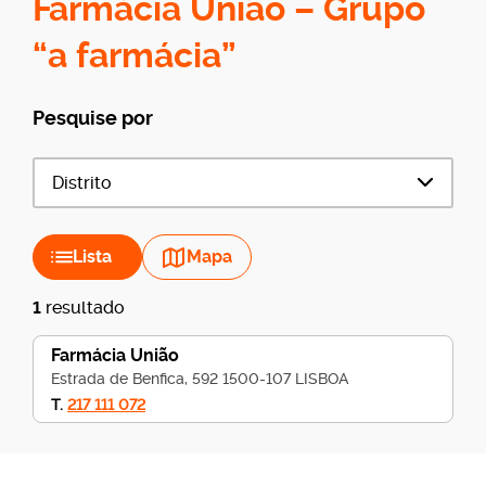
Farmácia União – Grupo
“a farmácia”
Pesquise por
Distrito
Lista
Mapa
1
resultado
Farmácia União
Estrada de Benfica, 592 1500-107 LISBOA
T.
217 111 072