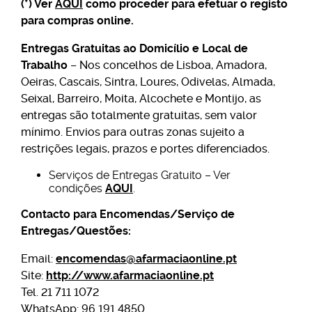
(*) Ver
AQUI
como proceder para efetuar o registo
para compras online.
Entregas Gratuitas ao Domicílio e Local de
Trabalho
– Nos concelhos de Lisboa, Amadora,
Oeiras, Cascais, Sintra, Loures, Odivelas, Almada,
Seixal, Barreiro, Moita, Alcochete e Montijo, as
entregas são totalmente gratuitas, sem valor
mínimo. Envios para outras zonas sujeito a
restrições legais, prazos e portes diferenciados.
Serviços de Entregas Gratuito – Ver
condições
AQUI
.
Contacto para Encomendas/Serviço de
Entregas/Questões:
Email:
encomendas@afarmaciaonline.pt
Site:
http://www.afarmaciaonline.pt
Tel. 21 711 1072
WhatsApp: 96 191 4850