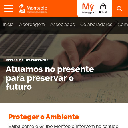
S
Início
Abordagem
Associados
Colaboradores
Com
a
l
t
a
r
p
a
REPORTE E DESEMPENHO
r
Atuamos no presente
a
o
para preservar o
c
futuro
o
n
t
e
ú
d
Proteger o Ambiente
o
Saiba como o Grupo Montepio intervém no sentido