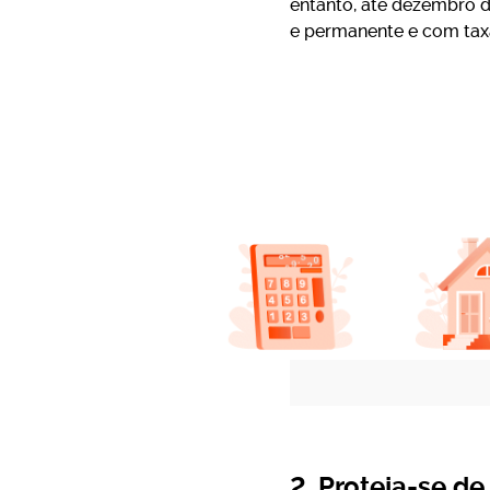
entanto, até dezembro d
e permanente e com taxa
2. Proteja-se de