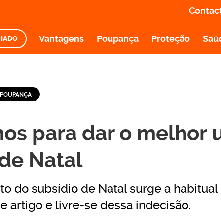
Contac
Vantagens
Poupança
Proteção
Saú
CIADO
O E INFORMAÇÃO
POUPANÇA
hos para dar o melhor 
 de Natal
 do subsídio de Natal surge a habitual 
e artigo e livre-se dessa indecisão.