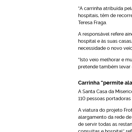
“A carrinha atribuída pe
hospitais, têm de recor
Teresa Fraga.
A responsável refere ain
hospital e às suas casa
necessidade o novo veíc
“Isto veio melhorar e mu
pretende também levar e
Carrinha “permite al
A Santa Casa da Misericó
110 pessoas portadoras 
A viatura do projeto Fro
alargamento da rede de 
de servir todas as rest
consultas e hospital”, r