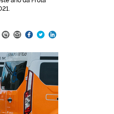
ste ano da Frota
021.