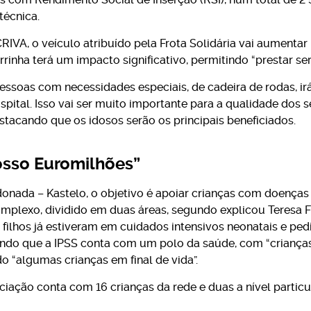
 técnica.
IVA, o veículo atribuído pela Frota Solidária vai aumentar
rrinha terá um impacto significativo, permitindo “prestar se
ssoas com necessidades especiais, de cadeira de rodas, irá 
tal. Isso vai ser muito importante para a qualidade dos s
stacando que os idosos serão os principais beneficiados.
nosso Euromilhões”
nada – Kastelo, o objetivo é apoiar crianças com doenças
omplexo, dividido em duas áreas, segundo explicou Teresa F
filhos já estiveram em cuidados intensivos neonatais e pediá
ando que a IPSS conta com um polo da saúde, com “criança
do “algumas crianças em final de vida”.
ciação conta com 16 crianças da rede e duas a nível particu