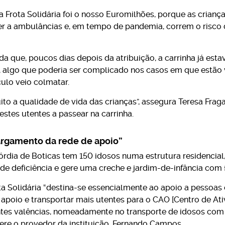
la Frota Solidária foi o nosso Euromilhões, porque as crianç
rer a ambulâncias e, em tempo de pandemia, correm o risco 
da que, poucos dias depois da atribuição, a carrinha já esta
s, algo que poderia ser complicado nos casos em que estão 
ulo veio colmatar.
ito a qualidade de vida das crianças”, assegura Teresa Frag
stes utentes a passear na carrinha.
argamento da rede de apoio”
rdia de Boticas tem 150 idosos numa estrutura residencial,
de deficiência e gere uma creche e jardim-de-infância com 
ta Solidária “destina-se essencialmente ao apoio a pessoas 
apoio e transportar mais utentes para o CAO [Centro de At
antes valências, nomeadamente no transporte de idosos com
efere o provedor da instituição, Fernando Campos.