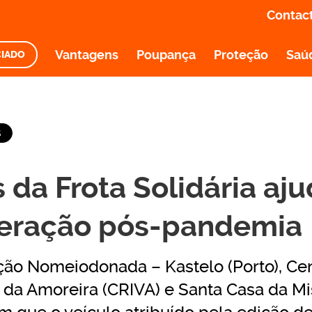
Contac
Vantagens
Poupança
Proteção
Saú
CIADO
O E INFORMAÇÃO
S
 da Frota Solidária aj
eração pós-pandemia
ção Nomeiodonada – Kastelo (Porto), C
 da Amoreira (CRIVA) e Santa Casa da Mi