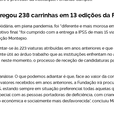
regou 238 carrinhas em 13 edições da F
Solidária, em plena pandemia, foi “diferente e mais morosa 
jetivo final “foi cumprido com a entrega a IPSS de mais 15 vi
ação Montepio.
untar-se às 223 viaturas atribuídas em anos anteriores e que
 útil ao árduo trabalho que as instituições enfrentam no a
, neste momento, o processo de receção de candidaturas pa
nálise. O que podemos adiantar é que, face ao valor da co
 valores recebidos em anos anteriores, a Fundação irá proc
S, estando sempre em situação preferencial todas aquelas
pecial com as pessoas portadoras de deficiência, com cria
económica e socialmente mais desfavorecida”, concluiu Mar