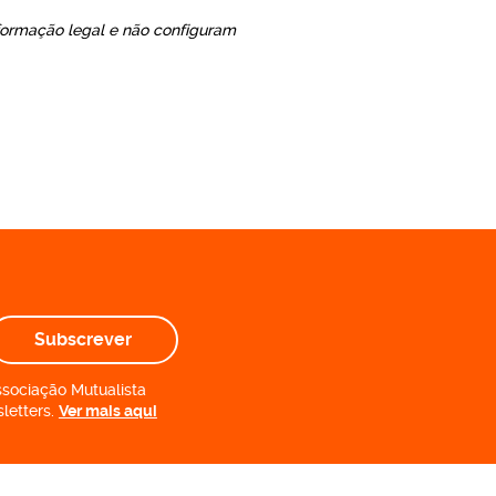
formação legal e não configuram
Subscrever
ssociação Mutualista
letters.
Ver mais aqui