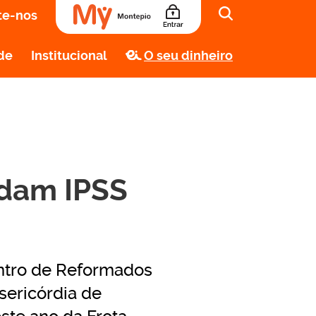
te-nos
de
Institucional
O seu dinheiro
udam IPSS
entro de Reformados
sericórdia de