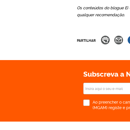
Os conteúdos do blogue Ei 
qualquer recomendação.
PARTILHAR
Subscreva a N
Ao preencher o cam
(MGAM) registe e p