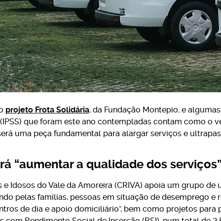
 o
projeto Frota Solidária
, da Fundação Montepio, e algumas 
 (IPSS) que foram este ano contempladas contam como o veíc
será uma peça fundamental para alargar serviços e ultrapass
irá “aumentar a qualidade dos serviços
e Idosos do Vale da Amoreira (CRIVA) apoia um grupo de ut
ando pelas famílias, pessoas em situação de desemprego e r
entros de dia e apoio domiciliário”, bem como projetos para
ias com Rendimento Social de Inserção (RSI), num total de 