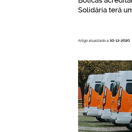
Boticas acredita
o
Solidária terá 
Artigo atualizado a
30-12-2020